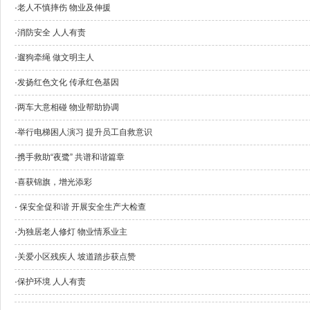
·
老人不慎摔伤 物业及伸援
·
消防安全 人人有责
·
遛狗牵绳 做文明主人
·
发扬红色文化 传承红色基因
·
两车大意相碰 物业帮助协调
·
举行电梯困人演习 提升员工自救意识
·
携手救助“夜鹭” 共谱和谐篇章
·
喜获锦旗，增光添彩
·
保安全促和谐 开展安全生产大检查
·
为独居老人修灯 物业情系业主
·
关爱小区残疾人 坡道踏步获点赞
·
保护环境 人人有责