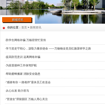
你的位置：
首页
>
新闻资讯
·
防学生网络诈骗 万杨宿管忙宣传
·
学习党史守初心，汲取力量担使命 ——万杨物业党员红旗渠研学之路
·
提高防范意识 远离网络诈骗
·
为疫苗接种工作保驾护航
·
帮助蜜蜂搬家 消除安全隐患
·
“感谢有你 一路相伴”退休员工欢送会
·
从心出发 助力世马
·
“苦游女”滞留园区 万杨人用心关注