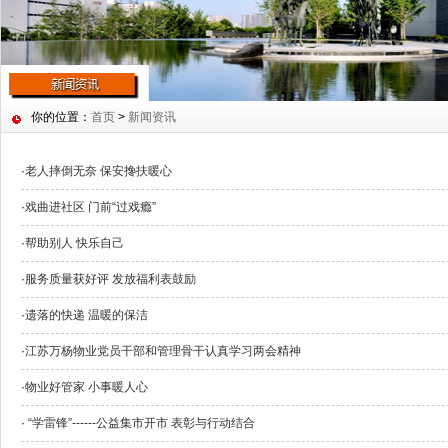
你的位置：
首页
>
新闻资讯
·
老人摔倒无奈 保安搀扶暖心
·
戏曲进社区 门前“过戏瘾”
·
帮助别人 快乐自己
·
服务质量获好评 发放福利表鼓励
·
遗落的快递 温暖的保洁
·
江苏万杨物业党员干部和管理骨干认真学习两会精神
·
物业好管家 小事暖人心
·
“学雷锋”------公益集市开市 表彰与行动结合