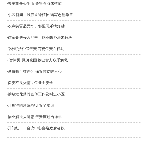
·
失主难寻心里慌 警察叔叔来帮忙
·
小区新闻—践行雷锋精神 谱写志愿华章
·
欢声笑语品元宵、邻里同乐猜灯谜
·
孩童钥匙丢入池中，物业想办法来解决
·
“浇筑”护栏保平安 万杨保安在行动
·
“智障男”厕所被困 物业警方联手解救
·
酒后骑车撞路牙 保安救助暖人心
·
保安不畏火情，保业主安全
·
禁放烟花爆竹宣传工作及时进小区
·
开展消防演练 提升安全意识
·
物业解决大隐患 平安度过吉祥年
·
开门红——会议中心喜迎政府会议