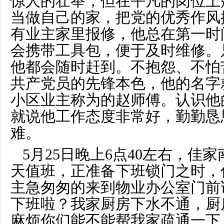
惊人的壮举，但在平凡的岗位上
当做自己的家，把党的优秀作风
有业主家里报修，他总在第一时
会携带工具包，便于及时维修。
他都会随时赶到。不抱怨、不怕
共产党员的先锋本色，
他的名字
小区业主称为的赵师傅。认识他
就说他工作态度非常好，勤勤恳
难。
5
月
25
日晚上
6
点
40
左右，佳家
天值班，正准备下班锁门之时，
主急匆匆的来到物业办公室门前
下班啦？我家厨房下水不通，厨
麻烦你们能不能帮我家疏通一下